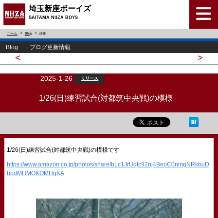
埼玉新座ボーイズ
SAITAMA NIIZA BOYS
ホーム
Blog
詳細
Blog ブログ更新情報
<
>
2025-1-26
リリース
1/26(日)練習試合(対都筑中央戦)の模様
1/26(日)練習試合(対都筑中央戦)の模様です
https://www.amazon.co.jp/photos/share/bLc1JrUqtc92nj4BeoC0nmgNRkbuD
hbdMHMOKOMHqKA