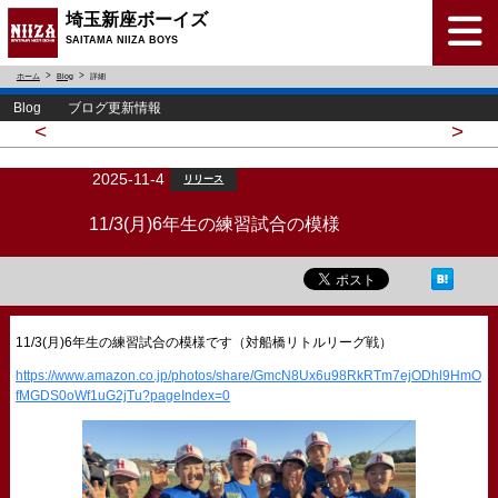
埼玉新座ボーイズ
SAITAMA NIIZA BOYS
ホーム
Blog
詳細
Blog ブログ更新情報
<
>
2025-11-4
リリース
11/3(月)6年生の練習試合の模様
11/3(月)6年生の練習試合の模様です（対船橋リトルリーグ戦）
https://www.amazon.co.jp/photos/share/GmcN8Ux6u98RkRTm7ejODhl9HmO
fMGDS0oWf1uG2jTu?pageIndex=0