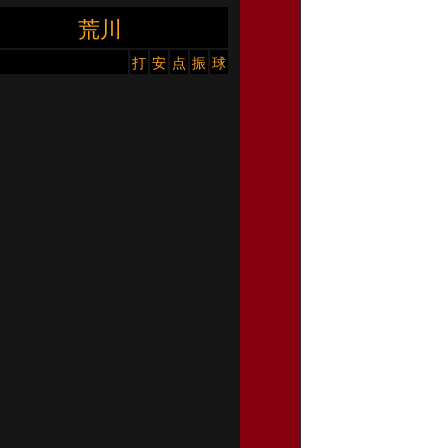
荒川
打
安
点
振
球