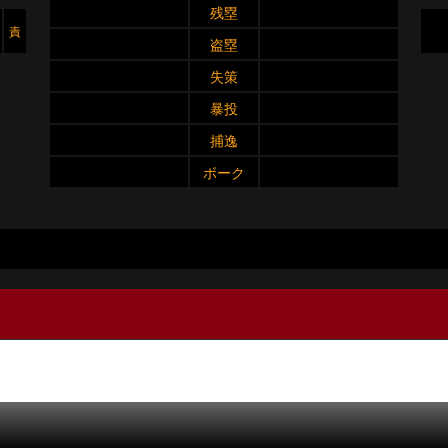
残塁
責
盗塁
失策
暴投
捕逸
ボーク