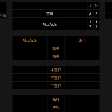
1
計
荒川
3
3
振
球
1
1
埼玉新座
7
7
埼玉新座
荒川
投手
捕手
本塁打
三塁打
二塁打
犠打
併殺