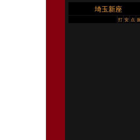
埼玉新座
打
安
点