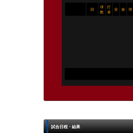
球
打
回
安
振
球
数
者
試合日程・結果