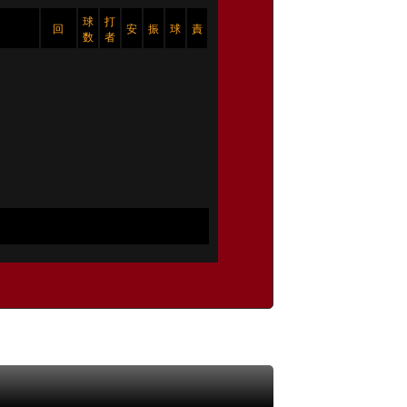
球
打
回
安
振
球
責
数
者