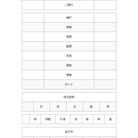
二塁打
犠打
併殺
残塁
盗塁
失策
暴投
捕逸
ボーク
埼玉新座
打
安
点
振
球
回
球数
打者
安
振
球
責
坂戸中