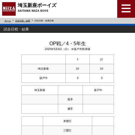
埼玉新座ボーイズ
SAITAMA NIIZA BOYS
ホーム
試合日程・結果
試合日程・結果詳細
試合日程・結果
OP戦／4・5年生
2025年5月4日（日） ＠坂戸市民球場
1
計
埼玉新座
10
10
坂戸中
3
3
埼玉新座
坂戸中
投手
捕手
本塁打
三塁打