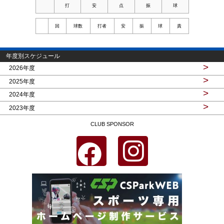
打
安
点
振
球
回
球数
打者
安
振
球
責
年度別スケジュール
>
2026年度
>
2025年度
>
2024年度
>
2023年度
CLUB SPONSOR