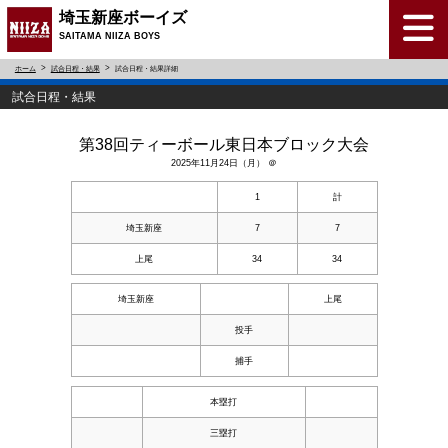
埼玉新座ボーイズ
SAITAMA NIIZA BOYS
ホーム
試合日程・結果
試合日程・結果詳細
試合日程・結果
第38回ティーボール東日本ブロック大会
2025年11月24日（月） ＠
1
計
埼玉新座
7
7
上尾
34
34
埼玉新座
上尾
投手
捕手
本塁打
三塁打