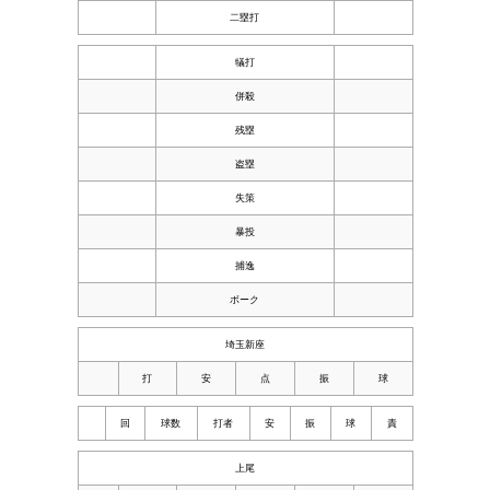
二塁打
犠打
併殺
残塁
盗塁
失策
暴投
捕逸
ボーク
埼玉新座
打
安
点
振
球
回
球数
打者
安
振
球
責
上尾