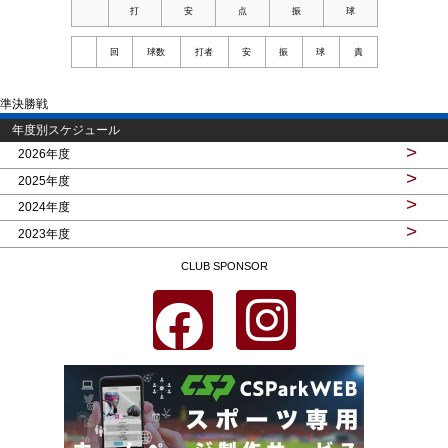
打
安
点
振
球
回
球数
打者
安
振
球
責
準決勝戦
年度別スケジュール
>
2026年度
>
2025年度
>
2024年度
>
2023年度
CLUB SPONSOR