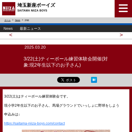
埼玉新座ボーイズ
SAITAMA NIIZA BOYS
ホーム
News
詳細
News 最新ニュース
<
>
2025.03.20
3/22(土)ティーボール練習体験会開催(対
象:現2年生以下のお子さん)
3/22(土)はティーボール練習体験会です。
現小学2年生以下のお子さん、馬場グラウンドでいっしょに野球をしよう
申込みは↓
https://saitama-niiza-boys.com/contact