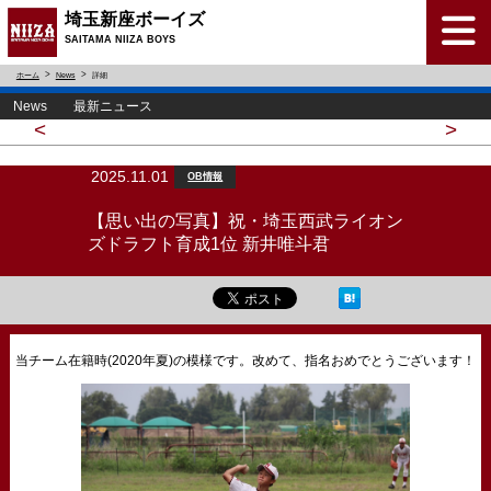
埼玉新座ボーイズ
SAITAMA NIIZA BOYS
ホーム
News
詳細
News 最新ニュース
<
>
2025.11.01
OB情報
【思い出の写真】祝・埼玉西武ライオン
ズドラフト育成1位 新井唯斗君
当チーム在籍時(2020年夏)の模様です。改めて、指名おめでとうございます！