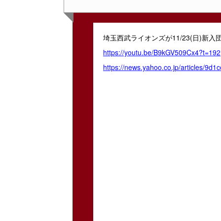
埼玉西武ライオンズが11/23(日)
https://youtu.be/B9kGV509Cx4?t=192
https://news.yahoo.co.jp/articles/9