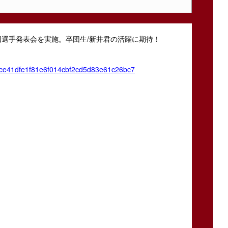
新入団選手発表会を実施。卒団生/新井君の活躍に期待！
d1cce41dfe1f81e6f014cbf2cd5d83e61c26bc7