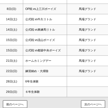
8日(
日
)
OP戦 vs上三川ボーイズ
馬場グランド
14日(
土
)
公式戦 vs牛久リトル
馬場グランド
14日(
土
)
公式戦 vs東練馬リトル
馬場グランド
15日(
日
)
公式戦 vs流山ボーイズ
馬場グランド
15日(
日
)
公式戦 vs都築中央ボーイズ
馬場グランド
21日(
土
)
ホームカミングデー
馬場グランド
22日(
日
)
練習納め・大掃除
馬場グランド
28日(
土
)
6年生体験
29日(
日
)
６年生体験
前のページへ
次のページヘ