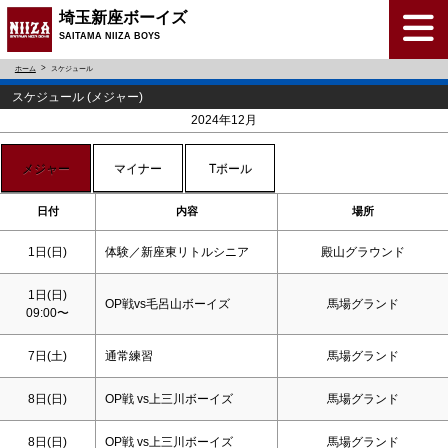
埼玉新座ボーイズ
SAITAMA NIIZA BOYS
ホーム
スケジュール
スケジュール (メジャー)
<
>
2024年12月
メジャー
マイナー
Tボール
日付
内容
場所
1日(
日
)
体験／新座東リトルシニア
殿山グラウンド
1日(
日
)
OP戦vs毛呂山ボーイズ
馬場グランド
09:00〜
7日(
土
)
通常練習
馬場グランド
8日(
日
)
OP戦 vs上三川ボーイズ
馬場グランド
8日(
日
)
OP戦 vs上三川ボーイズ
馬場グランド