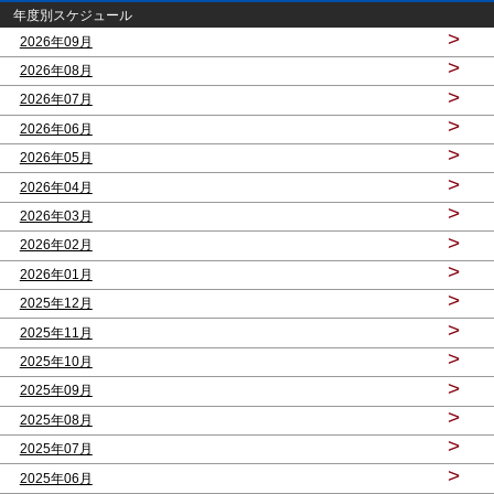
年度別スケジュール
>
2026年09月
>
2026年08月
>
2026年07月
>
2026年06月
>
2026年05月
>
2026年04月
>
2026年03月
>
2026年02月
>
2026年01月
>
2025年12月
>
2025年11月
>
2025年10月
>
2025年09月
>
2025年08月
>
2025年07月
>
2025年06月